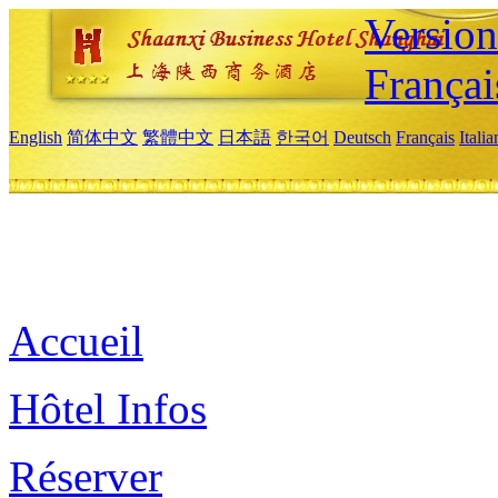
Versio
Françai
English
简体中文
繁體中文
日本語
한국어
Deutsch
Français
Itali
Accueil
Hôtel Infos
Réserver