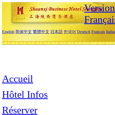
Versio
Françai
English
简体中文
繁體中文
日本語
한국어
Deutsch
Français
Itali
Accueil
Hôtel Infos
Réserver