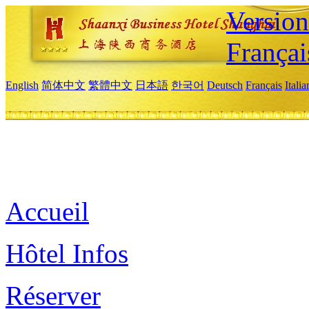
Versio
Françai
English
简体中文
繁體中文
日本語
한국어
Deutsch
Français
Itali
Accueil
Hôtel Infos
Réserver