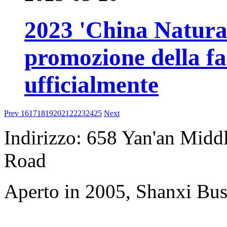
2023 'China Natura
promozione della fa
ufficialmente
Prev
16
17
18
19
20
21
22
23
24
25
Next
Indirizzo: 658 Yan'an Midd
Road
Aperto in 2005, Shanxi Bus