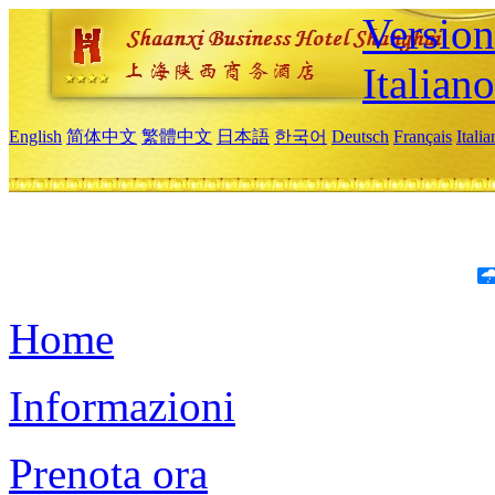
Version
Italiano
English
简体中文
繁體中文
日本語
한국어
Deutsch
Français
Itali
Home
Informazioni
Prenota ora