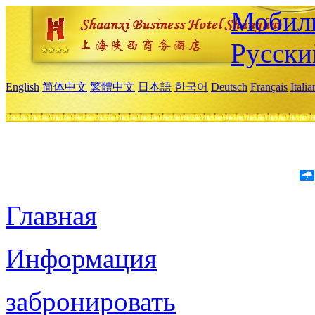
Мобиль
Русски
English
简体中文
繁體中文
日本語
한국어
Deutsch
Français
Itali
Главная
Информация
забронировать