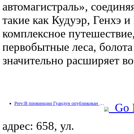
автомагистраль», соединя
такие как Кудуэр, Генхэ и
комплексное путешествие,
первобытные леса, болота
значительно расширяет во
Prev:В провинции Гуандун опубликован план расширения мощностей сферы услуг для превращения Большого залива в туристический центр мирового класса.
Go 
адрес: 658, ул.