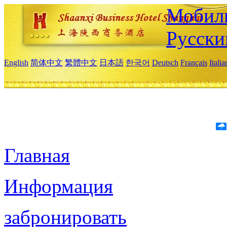
Мобиль
Русски
English
简体中文
繁體中文
日本語
한국어
Deutsch
Français
Itali
Главная
Информация
забронировать