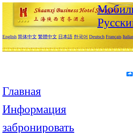
Мобиль
Русски
English
简体中文
繁體中文
日本語
한국어
Deutsch
Français
Itali
Главная
Информация
забронировать