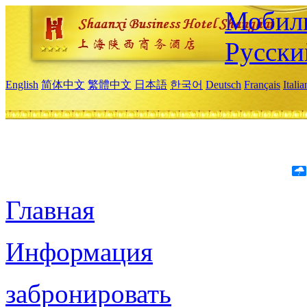
Мобиль
Русски
English
简体中文
繁體中文
日本語
한국어
Deutsch
Français
Itali
Главная
Информация
забронировать