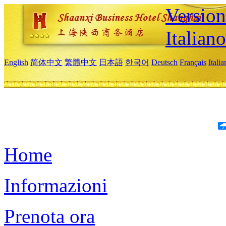
Version
Italiano
English
简体中文
繁體中文
日本語
한국어
Deutsch
Français
Itali
Home
Informazioni
Prenota ora