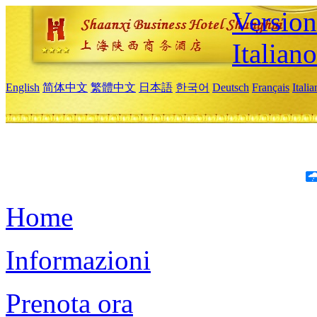
Version
Italiano
English
简体中文
繁體中文
日本語
한국어
Deutsch
Français
Itali
Home
Informazioni
Prenota ora