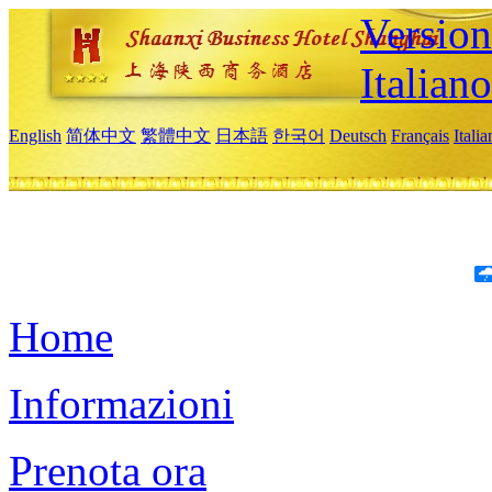
Version
Italiano
English
简体中文
繁體中文
日本語
한국어
Deutsch
Français
Itali
Home
Informazioni
Prenota ora