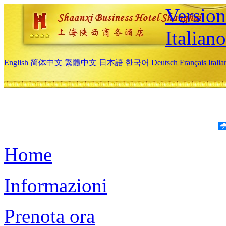
Version
Italiano
English
简体中文
繁體中文
日本語
한국어
Deutsch
Français
Itali
Home
Informazioni
Prenota ora