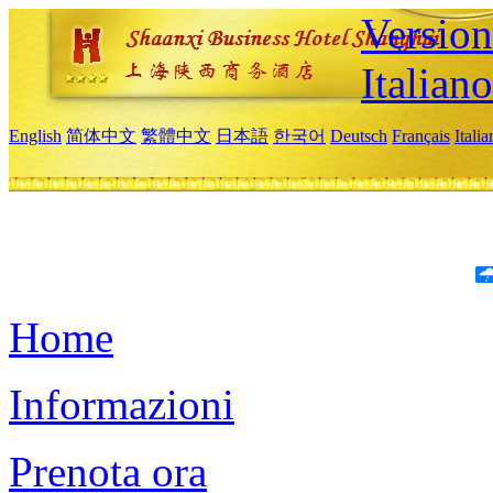
Version
Italiano
English
简体中文
繁體中文
日本語
한국어
Deutsch
Français
Itali
Home
Informazioni
Prenota ora