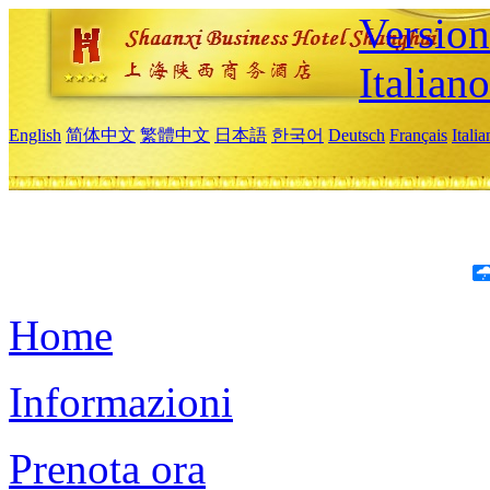
Version
Italiano
English
简体中文
繁體中文
日本語
한국어
Deutsch
Français
Itali
Home
Informazioni
Prenota ora