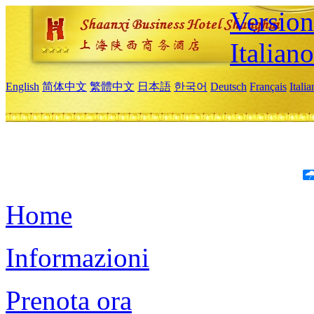
Version
Italiano
English
简体中文
繁體中文
日本語
한국어
Deutsch
Français
Itali
Home
Informazioni
Prenota ora