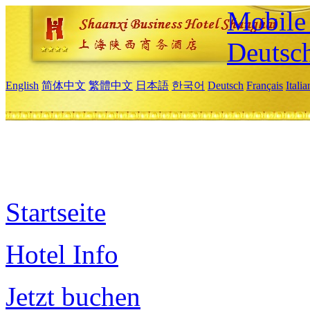
Mobile 
Deutsc
English
简体中文
繁體中文
日本語
한국어
Deutsch
Français
Itali
Startseite
Hotel Info
Jetzt buchen