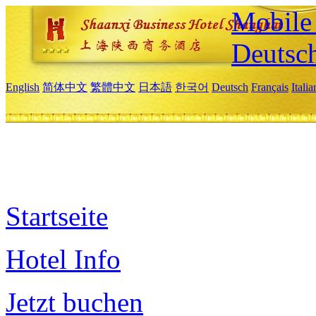
Mobile 
Deutsc
English
简体中文
繁體中文
日本語
한국어
Deutsch
Français
Itali
Startseite
Hotel Info
Jetzt buchen