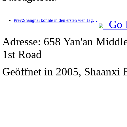
Prev:Shanghai konnte in den ersten vier Tagen des Mittherbstfestes und der Nationalfeiertage über 15,11 Millionen Besucher begrüßen, was einem Anstieg von über 20 % im Vergleich zum Vorjahr entspricht.
Go 
Adresse: 658 Yan'an Middl
1st Road
Geöffnet in 2005, Shaanxi 