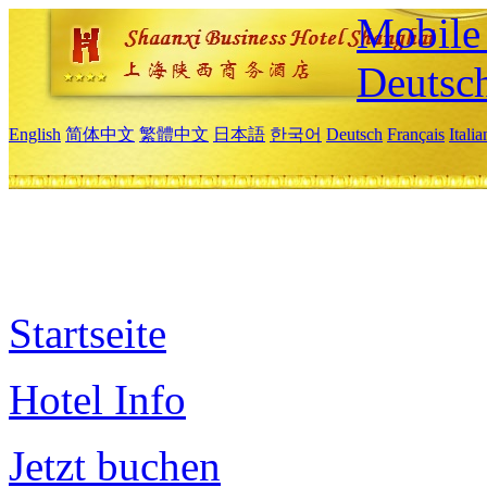
Mobile 
Deutsc
English
简体中文
繁體中文
日本語
한국어
Deutsch
Français
Itali
Startseite
Hotel Info
Jetzt buchen