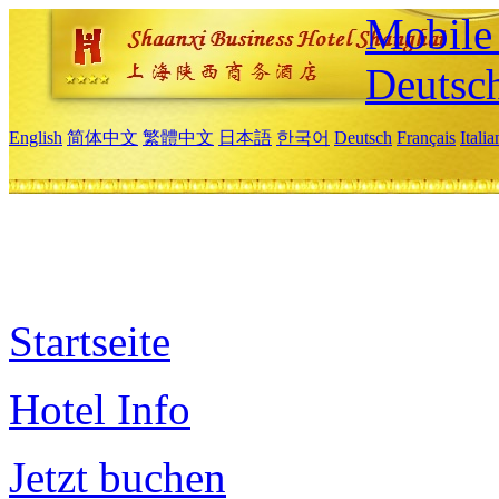
Mobile 
Deutsc
English
简体中文
繁體中文
日本語
한국어
Deutsch
Français
Itali
Startseite
Hotel Info
Jetzt buchen