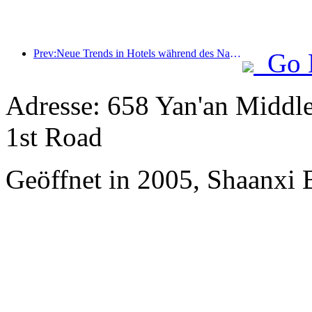
Prev:Neue Trends in Hotels während des Nationalfeiertags 2024: Nach 2000 tragen Menschen Hanfu und übernachten im „State Guesthouse“, um Tee zu trinken und Kalligraphie zu lernen, um kulturelles Selbstvertrauen zu demonstrieren
Go 
Adresse: 658 Yan'an Middl
1st Road
Geöffnet in 2005, Shaanxi 