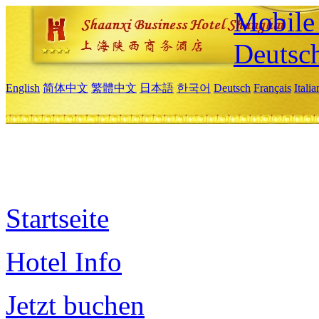
Mobile 
Deutsc
English
简体中文
繁體中文
日本語
한국어
Deutsch
Français
Itali
Startseite
Hotel Info
Jetzt buchen