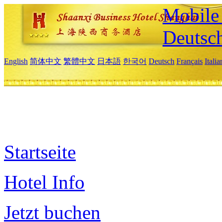
Mobile 
Deutsc
English
简体中文
繁體中文
日本語
한국어
Deutsch
Français
Itali
Startseite
Hotel Info
Jetzt buchen