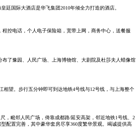
皇廷国际大酒店是华飞集团2010年倾全力打造的酒店。
，程控电话，个人电子保险箱，宽带上网，商务中心，送餐服
分布了豫园、人民广场、上海博物馆、大剧院及杜莎夫人蜡像馆
江相望。步行五分钟即可到达地铁4号线与12号线，与上海整个
尺，毗邻人民广场，倚靠成都路/延安高架，邻近地铁1号线、2
型配置完善，其中豪华套房尽享360度繁华景观。竭诚提供高