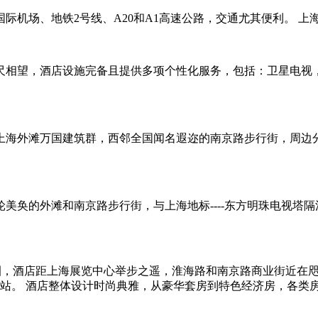
机场、地铁2号线、A20和A1高速公路，交通尤其便利。 上海
尺相望，酒店设施完备且提供多项个性化服务，包括：卫星电视
上海外滩万国建筑群，西邻全国闻名遐迩的南京路步行街，周边
美奂的外滩和南京路步行街，与上海地标----东方明珠电视塔隔
圈，酒店距上海展览中心举步之遥，淮海路和南京路商业街近在咫
站。 酒店整体设计时尚典雅，从豪华套房到特色经济房，各类房