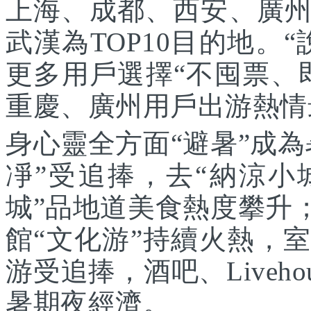
上海、成都、西安、廣
武漢為TOP10目的地。
更多用戶選擇“不囤票、
重慶、廣州用戶出游熱情
身心靈全方面“避暑”成
凈”受追捧，去“納涼小
城”品地道美食熱度攀升
館“文化游”持續火熱，
游受追捧，酒吧、Liveh
暑期夜經濟。